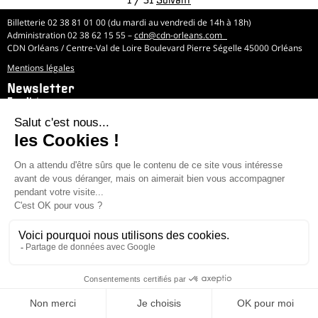
Billetterie 02 38 81 01 00 (du mardi au vendredi de 14h à 18h)
Administration 02 38 62 15 55 –
cdn@cdn-orleans.com
CDN Orléans / Centre-Val de Loire Boulevard Pierre Ségelle 45000 Orléans
Mentions légales
Newsletter
*
Email