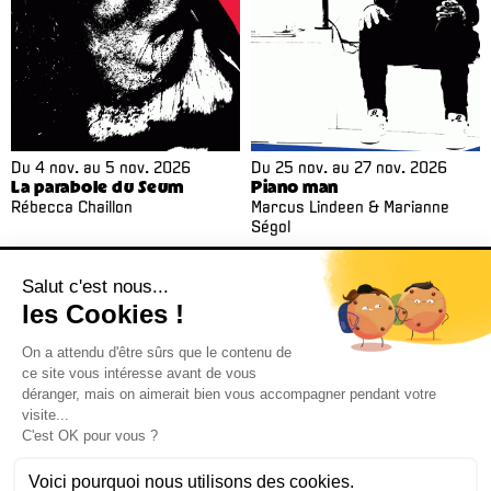
Du
4 nov.
au
5 nov. 2026
Du
25 nov.
au
27 nov. 2026
La parabole du Seum
Piano man
Rébecca Chaillon
Marcus Lindeen & Marianne
Ségol
> TOUT LE PROGRAMME
> INFOS PRATIQUES
> BILLETTERIE
> ABONNEMENT
Billetterie 02 38 81 01 00 (du mardi au vendredi de 14h à 18h)
Administration 02 38 62 15 55 –
cdn@cdn-orleans.com
CDN Orléans / Centre-Val de Loire Boulevard Pierre Ségelle 45000 Orléans
Mentions légales
Newsletter
*
Email